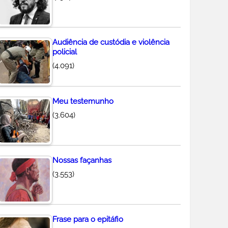
Audiência de custódia e violência
policial
(4.091)
Meu testemunho
(3.604)
Nossas façanhas
(3.553)
Frase para o epitáfio