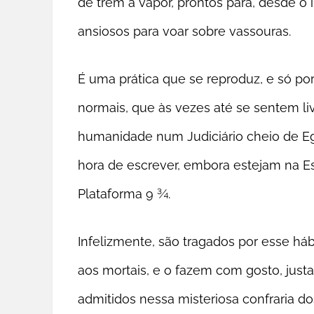
de trem a vapor, prontos para, desde o i
ansiosos para voar sobre vassouras.
É uma prática que se reproduz, e só por
normais, que às vezes até se sentem livr
humanidade num Judiciário cheio de Eg
hora de escrever, embora estejam na Es
Plataforma 9 ¾.
Infelizmente, são tragados por esse há
aos mortais, e o fazem com gosto, jus
admitidos nessa misteriosa confraria do