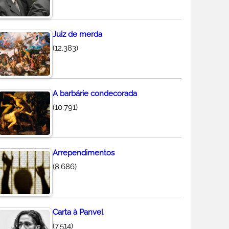
Juiz de merda
(12.383)
A barbárie condecorada
(10.791)
Arrependimentos
(8.686)
Carta à Panvel
(7.514)