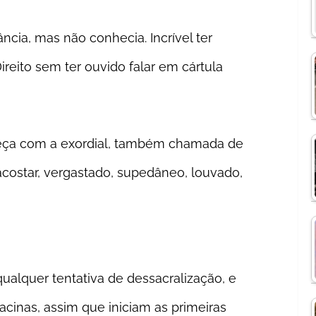
cia, mas não conhecia. Incrível ter
reito sem ter ouvido falar em cártula
eça com a exordial, também chamada de
 acostar, vergastado, supedâneo, louvado,
ualquer tentativa de dessacralização, e
cinas, assim que iniciam as primeiras