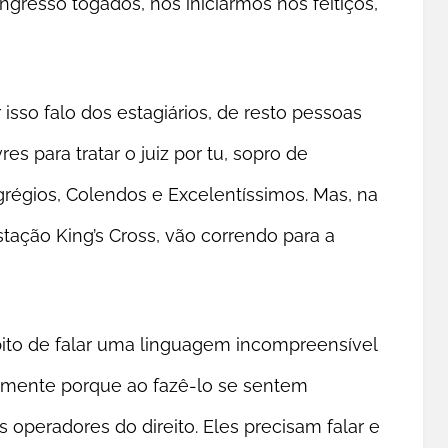
ngresso togados, nos iniciarmos nos feitiços,
 isso falo dos estagiários, de resto pessoas
es para tratar o juiz por tu, sopro de
régios, Colendos e Excelentíssimos. Mas, na
tação King’s Cross, vão correndo para a
bito de falar uma linguagem incompreensível
tamente porque ao fazê-lo se sentem
s operadores do direito. Eles precisam falar e