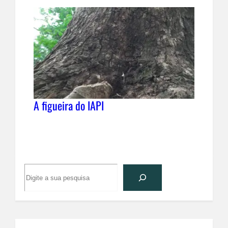
A figueira do IAPI
P
e
s
q
u