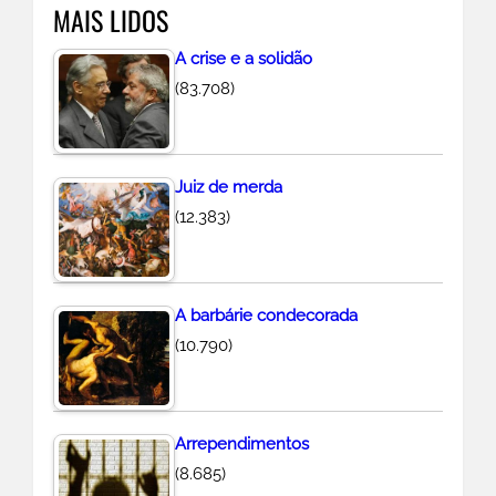
MAIS LIDOS
i
s
A crise e a solidão
a
(83.708)
r
Juiz de merda
(12.383)
A barbárie condecorada
(10.790)
Arrependimentos
(8.685)