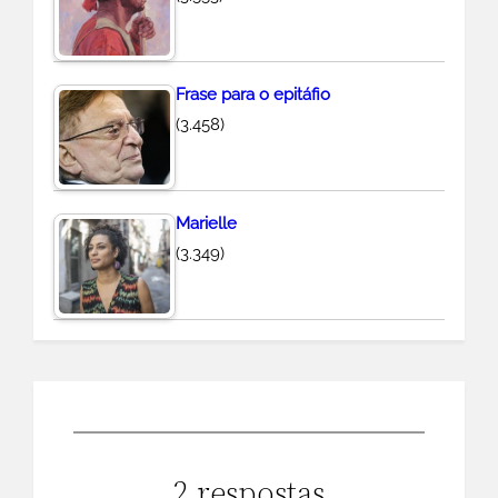
Frase para o epitáfio
(3.458)
Marielle
(3.349)
2 respostas