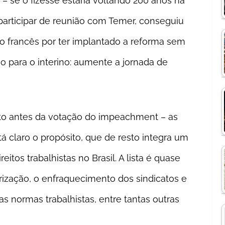
– se o fizesse estaria voltando 200 anos na
 participar de reunião com Temer, conseguiu
no francês por ter implantado a reforma sem
ão para o interino: aumente a jornada de
to antes da votação do impeachment – as
á claro o propósito, que de resto integra um
reitos trabalhistas no Brasil. A lista é quase
irização, o enfraquecimento dos sindicatos e
das normas trabalhistas, entre tantas outras