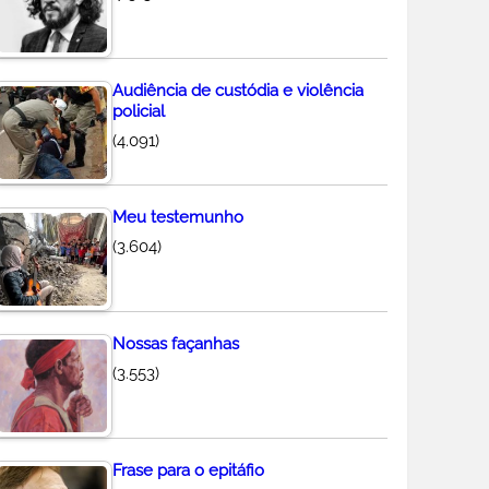
Audiência de custódia e violência
policial
(4.091)
Meu testemunho
(3.604)
Nossas façanhas
(3.553)
Frase para o epitáfio