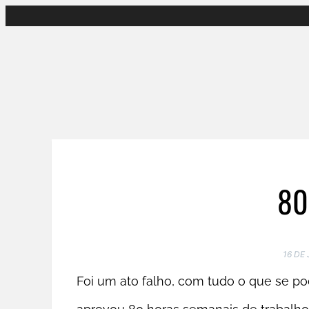
Pular
para
o
conteúdo
80
16 DE
Foi um ato falho, com tudo o que se pod