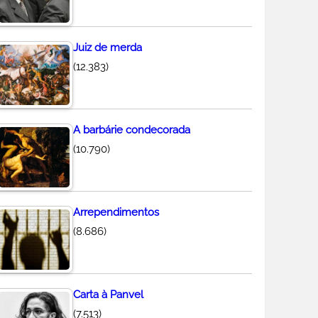
Juiz de merda
(12.383)
A barbárie condecorada
(10.790)
Arrependimentos
(8.686)
Carta à Panvel
(7.513)