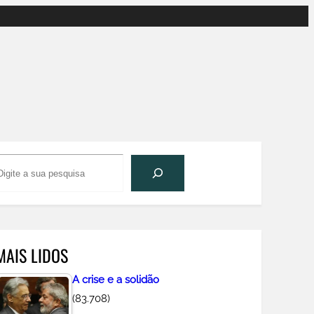
P
e
s
q
u
MAIS LIDOS
s
A crise e a solidão
a
(83.708)