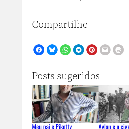
Compartilhe
Posts sugeridos
Meu pai e Piketty
Aylan e a cig