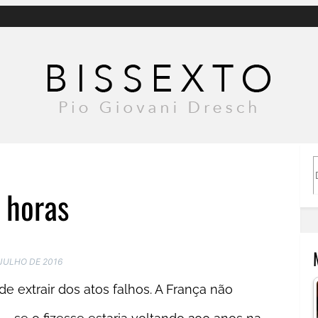
 horas
i
 JULHO DE 2016
e extrair dos atos falhos. A França não
r