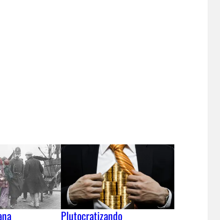
ana
Plutocratizando