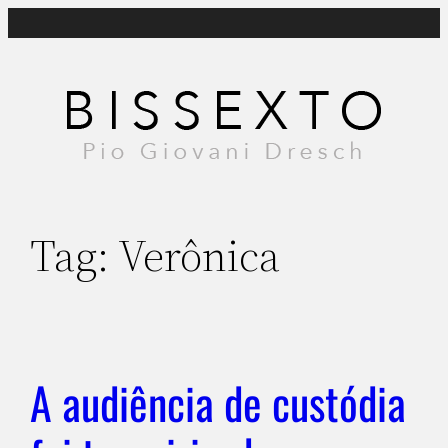
Pular
para
o
conteúdo
Tag:
Verônica
A audiência de custódia