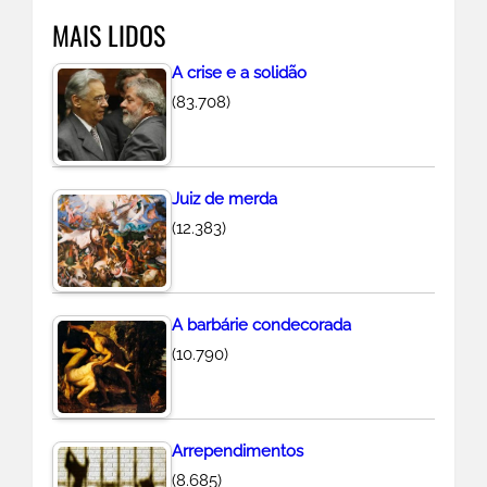
MAIS LIDOS
i
s
A crise e a solidão
a
(83.708)
r
Juiz de merda
(12.383)
A barbárie condecorada
(10.790)
Arrependimentos
(8.685)