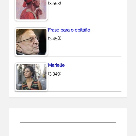
(3.553)
Frase para o epitáfio
(3.458)
Marielle
(3.349)