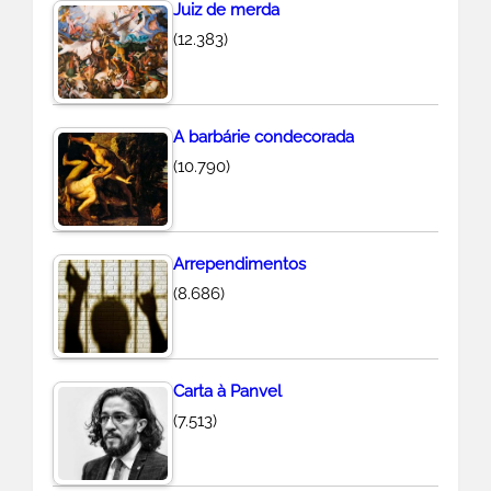
Juiz de merda
(12.383)
A barbárie condecorada
(10.790)
Arrependimentos
(8.686)
Carta à Panvel
(7.513)