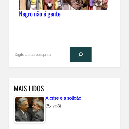
Negro não é gente
P
e
s
q
u
MAIS LIDOS
i
s
A crise e a solidão
a
(83.708)
r