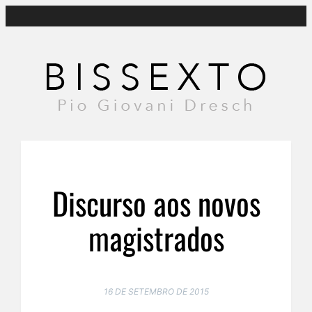
Pular
para
o
conteúdo
Discurso aos novos
magistrados
16 DE SETEMBRO DE 2015