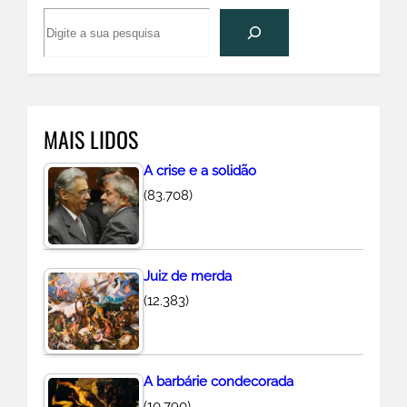
P
e
s
q
u
MAIS LIDOS
i
s
A crise e a solidão
a
(83.708)
r
Juiz de merda
(12.383)
A barbárie condecorada
(10.790)