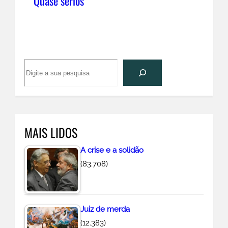
Quase sérios
P
e
s
q
u
MAIS LIDOS
i
s
A crise e a solidão
a
(83.708)
r
Juiz de merda
(12.383)