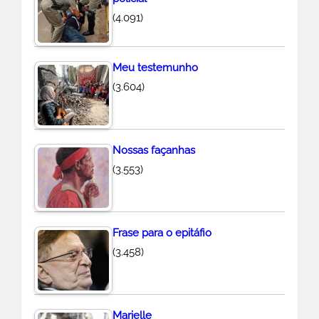
(4.091)
Meu testemunho
(3.604)
Nossas façanhas
(3.553)
Frase para o epitáfio
(3.458)
Marielle