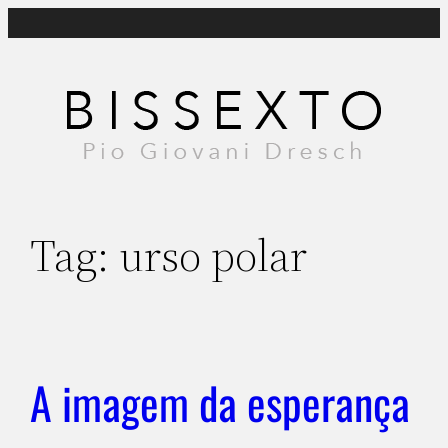
Pular
para
o
conteúdo
Tag:
urso polar
A imagem da esperança