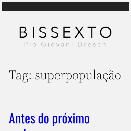
Pular
para
o
conteúdo
Tag:
superpopulação
Antes do próximo