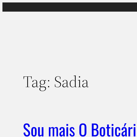
Pular
para
o
conteúdo
Tag:
Sadia
Sou mais O Boticár