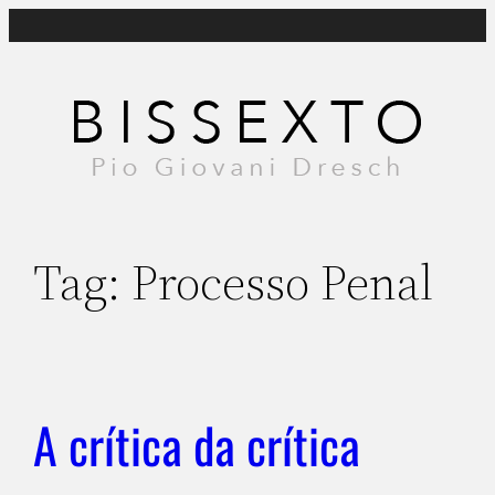
Pular
para
o
conteúdo
Tag:
Processo Penal
A crítica da crítica