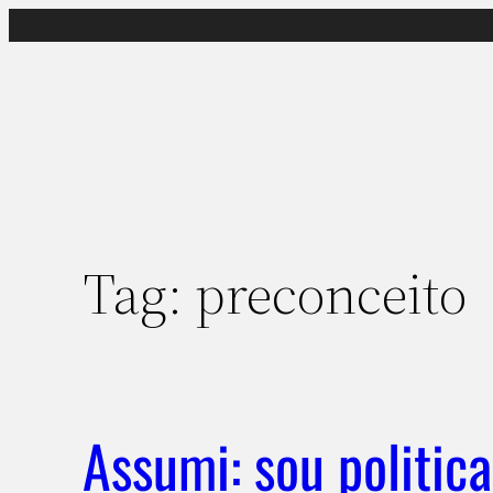
Pular
para
o
conteúdo
Tag:
preconceito
Assumi: sou politic