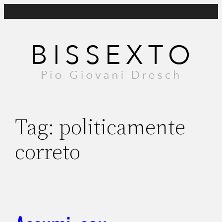
Pular
para
o
conteúdo
Tag:
politicamente
correto