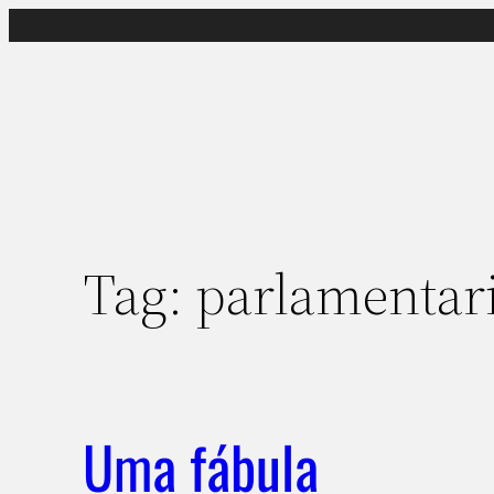
Pular
para
o
conteúdo
Tag:
parlamentar
Uma fábula