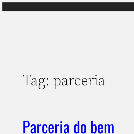
Pular
para
o
conteúdo
Tag:
parceria
Parceria do bem