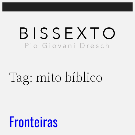
Pular
para
o
conteúdo
Tag:
mito bíblico
Fronteiras