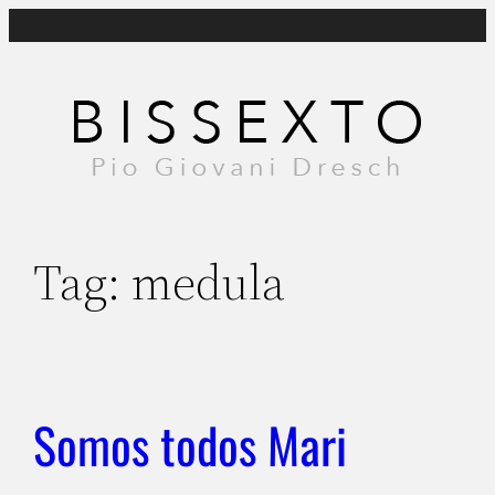
Pular
para
o
conteúdo
Tag:
medula
Somos todos Mari