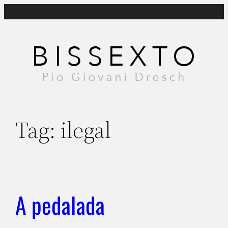
Pular
para
o
conteúdo
Tag:
ilegal
A pedalada