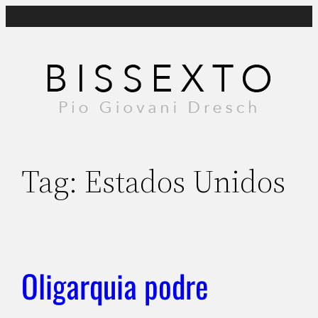
Pular
para
o
conteúdo
Tag:
Estados Unidos
Oligarquia podre