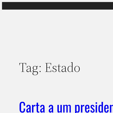
Pular
para
o
conteúdo
Tag:
Estado
Carta a um preside