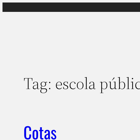
Pular
para
o
conteúdo
Tag:
escola públi
Cotas