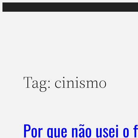
Pular
para
o
conteúdo
Tag:
cinismo
Por que não usei o fi