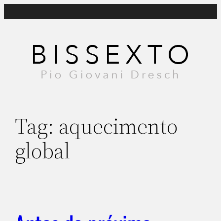
Pular
para
o
conteúdo
Tag:
aquecimento
global