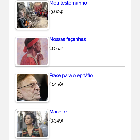
Meu testemunho
(3.604)
Nossas façanhas
(3.553)
Frase para o epitáfio
(3.458)
Marielle
(3.349)