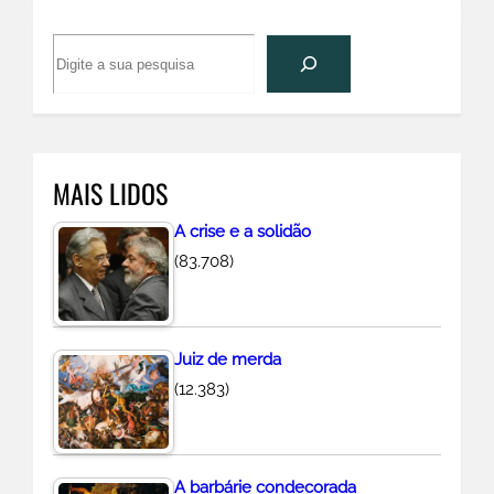
P
e
s
q
u
MAIS LIDOS
i
s
A crise e a solidão
a
(83.708)
r
Juiz de merda
(12.383)
A barbárie condecorada