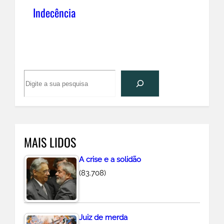
Indecência
P
e
s
q
u
MAIS LIDOS
i
s
A crise e a solidão
a
(83.708)
r
Juiz de merda