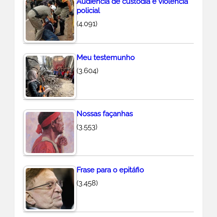
Audiência de custódia e violência
policial
(4.091)
Meu testemunho
(3.604)
Nossas façanhas
(3.553)
Frase para o epitáfio
(3.458)